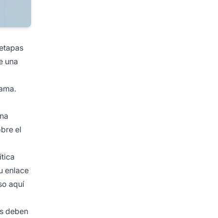
 etapas
e una
rama.
una
bre el
ítica
u enlace
so aquí
os deben