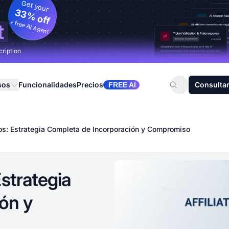
Get your
33% off
+ free AI Agent
t
cription
sos
Funcionalidades
Precios
Consultar
FREE AI
os: Estrategia Completa de Incorporación y Compromiso
Estrategia
ón y