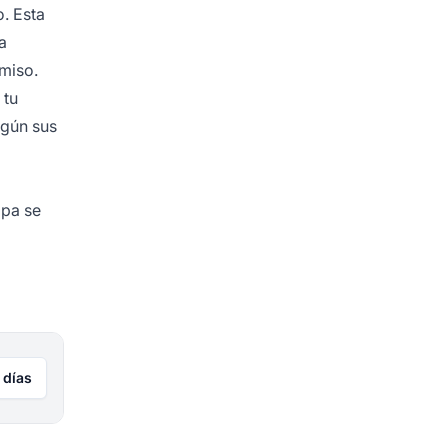
. Esta
a
miso.
 tu
egún sus
apa se
 días