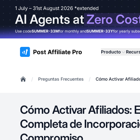
1 July – 31st August 2026 *extended
AI Agents at
Zero Cos
Use code
SUMMER-33M
for monthly and
SUMMER-33Y
for yearly subs
:site.title
Producto
Recur
/
/
Preguntas Frecuentes
Cómo Activar Afiliad
Home
Cómo Activar Afiliados: 
Completa de Incorporaci
Compromiso