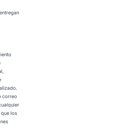
 entregan
miento
e
l,
e
alizado.
e correo
cualquier
 que los
ones