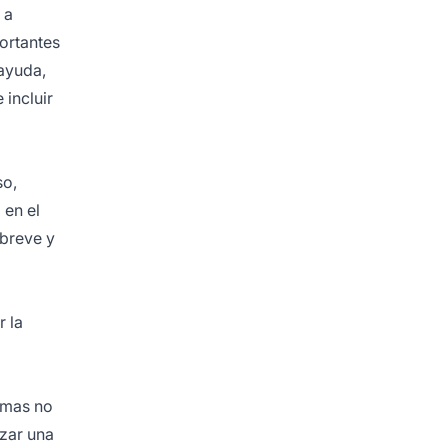
 a
portantes
 ayuda,
 incluir
so,
 en el
 breve y
r la
amas no
izar una