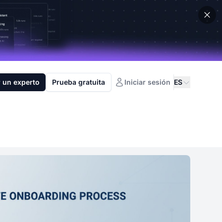
 un experto
Prueba gratuita
Iniciar sesión
ES