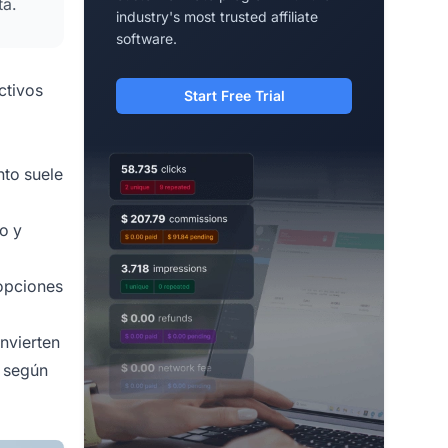
ta.
industry's most trusted affiliate
software.
ctivos
Start Free Trial
nto suele
o y
 opciones
invierten
, según