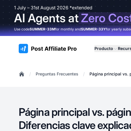
1 July – 31st August 2026 *extended
AI Agents at
Zero Cos
Use code
SUMMER-33M
for monthly and
SUMMER-33Y
for yearly subs
:site.title
Producto
Recur
/
/
Preguntas Frecuentes
Página principal vs. 
Home
Página principal vs. págin
Diferencias clave explic