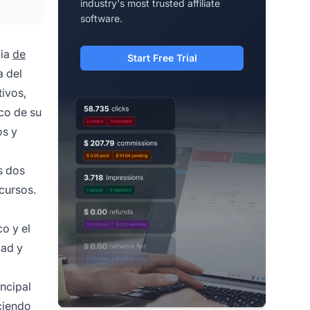
industry's most trusted affiliate
software.
gia
de
Start Free Trial
a del
tivos,
ico de su
os y
s dos
cursos.
o y el
dad y
incipal
ciendo