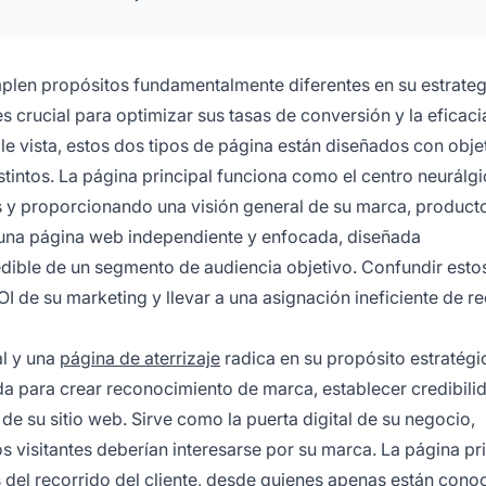
mplen propósitos fundamentalmente diferentes en su estrate
s crucial para optimizar sus tasas de conversión y la eficaci
e vista, estos dos tipos de página están diseñados con obje
tintos. La página principal funciona como el centro neurálg
es y proporcionando una visión general de su marca, product
es una página web independiente y enfocada, diseñada
dible de un segmento de audiencia objetivo. Confundir esto
I de su marketing y llevar a una asignación ineficiente de re
al y una
página de aterrizaje
radica en su propósito estratégic
da para crear reconocimiento de marca, establecer credibili
 de su sitio web. Sirve como la puerta digital de su negocio,
s visitantes deberían interesarse por su marca. La página pr
s del recorrido del cliente, desde quienes apenas están cono