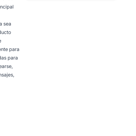
incipal
a sea
ducto
e
nte para
das para
earse,
nsajes,