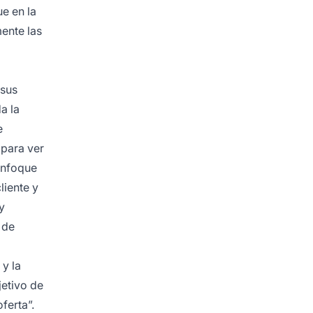
e en la
ente las
 sus
a la
e
 para ver
enfoque
liente y
y
 de
 y la
jetivo de
ferta”.