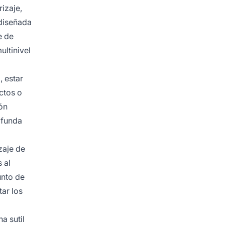
rizaje,
 diseñada
e de
ultinivel
, estar
ctos o
ón
ofunda
zaje de
 al
unto de
tar los
a sutil