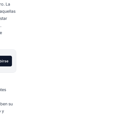
ro. La
aquellas
star
.
se
birse
ntes
iben su
b y