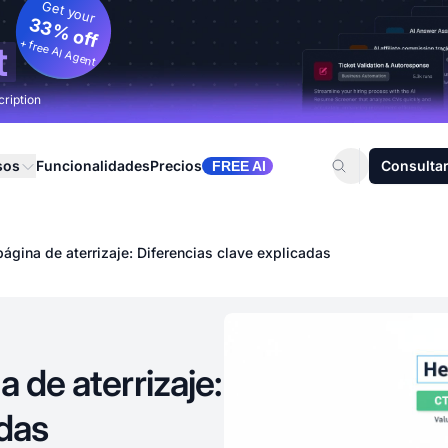
Get your
33% off
+ free AI Agent
t
cription
sos
Funcionalidades
Precios
Consultar
FREE AI
página de aterrizaje: Diferencias clave explicadas
a de aterrizaje:
adas