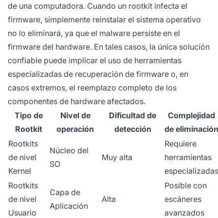
de una computadora. Cuando un rootkit infecta el
firmware, simplemente reinstalar el sistema operativo
no lo eliminará, ya que el malware persiste en el
firmware del hardware. En tales casos, la única solución
confiable puede implicar el uso de herramientas
especializadas de recuperación de firmware o, en
casos extremos, el reemplazo completo de los
componentes de hardware afectados.
Tipo de
Nivel de
Dificultad de
Complejidad
Rootkit
operación
detección
de eliminació
Rootkits
Requiere
Núcleo del
de nivel
Muy alta
herramientas
SO
Kernel
especializada
Rootkits
Posible con
Capa de
de nivel
Alta
escáneres
Aplicación
Usuario
avanzados