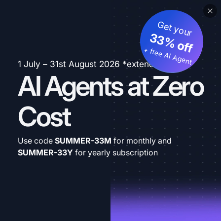
Get your
33% off
+ free AI Agent
1 July – 31st August 2026 *extended
AI Agents at Zero
Cost
Use code
SUMMER-33M
for monthly and
SUMMER-33Y
for yearly subscription