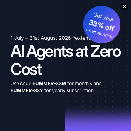
Get your
33% off
+ free AI Agent
1 July – 31st August 2026 *extended
AI Agents at Zero
Cost
Use code
SUMMER-33M
for monthly and
SUMMER-33Y
for yearly subscription