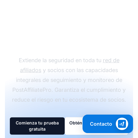
Protege tu empresa
con la gestión de
afiliados segura de
PostAffiliatePro
Extiende la seguridad en toda tu
red de
afiliados
y socios con las capacidades
integrales de seguimiento y monitoreo de
PostAffiliatePro. Garantiza el cumplimiento y
reduce el riesgo en tu ecosistema de socios.
Comienza tu prueba
Obtén asesoramiento
Contacto
gratuita
experto