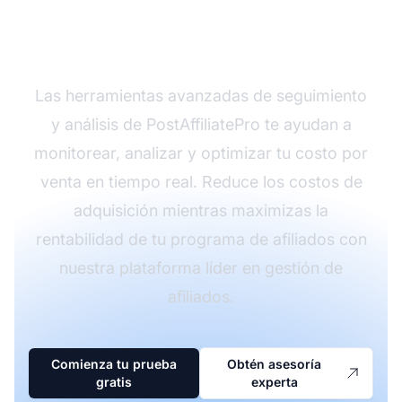
venta con
PostAffiliatePro
Las herramientas avanzadas de seguimiento
y análisis de PostAffiliatePro te ayudan a
monitorear, analizar y optimizar tu costo por
venta en tiempo real. Reduce los costos de
adquisición mientras maximizas la
rentabilidad de tu programa de afiliados con
nuestra plataforma líder en gestión de
afiliados.
Comienza tu prueba
Obtén asesoría
gratis
experta