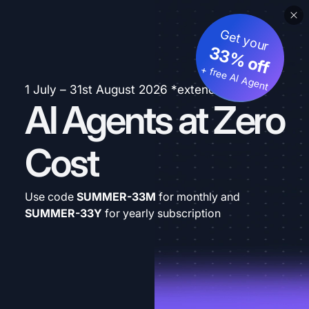
Get your
33% off
+ free AI Agent
1 July – 31st August 2026 *extended
AI Agents at Zero
Cost
Use code
SUMMER-33M
for monthly and
SUMMER-33Y
for yearly subscription