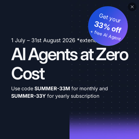
Get your
33% off
+ free AI Agent
1 July – 31st August 2026 *extended
AI Agents at Zero
Cost
Use code
SUMMER-33M
for monthly and
SUMMER-33Y
for yearly subscription