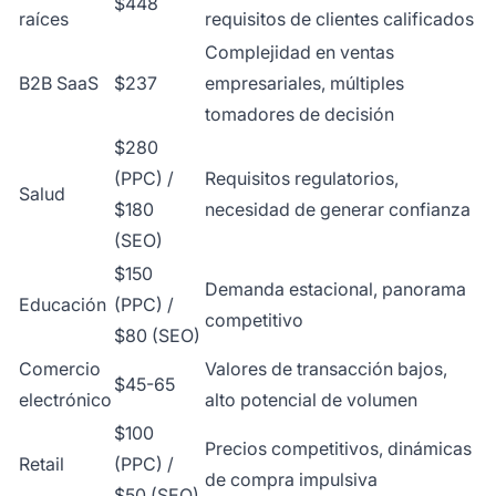
$448
raíces
requisitos de clientes calificados
Complejidad en ventas
B2B SaaS
$237
empresariales, múltiples
tomadores de decisión
$280
(PPC) /
Requisitos regulatorios,
Salud
$180
necesidad de generar confianza
(SEO)
$150
Demanda estacional, panorama
Educación
(PPC) /
competitivo
$80 (SEO)
Comercio
Valores de transacción bajos,
$45-65
electrónico
alto potencial de volumen
$100
Precios competitivos, dinámicas
Retail
(PPC) /
de compra impulsiva
$50 (SEO)