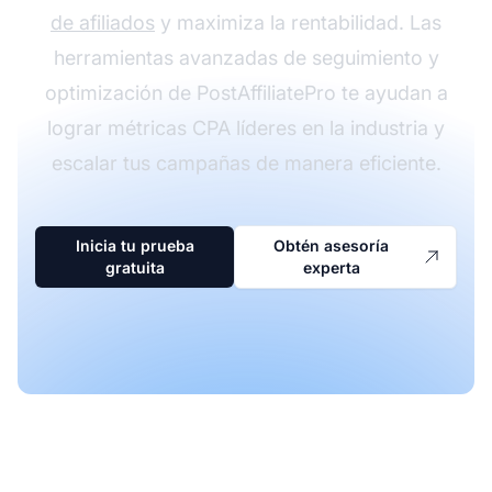
de afiliados
y maximiza la rentabilidad. Las
herramientas avanzadas de seguimiento y
optimización de PostAffiliatePro te ayudan a
lograr métricas CPA líderes en la industria y
escalar tus campañas de manera eficiente.
Inicia tu prueba
Obtén asesoría
gratuita
experta