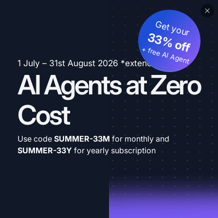
Get your
33% off
+ free AI Agent
1 July – 31st August 2026 *extended
AI Agents at Zero
Cost
Use code
SUMMER-33M
for monthly and
SUMMER-33Y
for yearly subscription