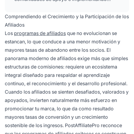
sistemas de recompensas escalonados. Este
enfoque mantiene a los afiliados
Comprendiendo el Crecimiento y la Participación de los
comprometidos, previene el aburrimiento y les
Afiliados
ayuda a alcanzar su máximo potencial,
Los
programas de afiliados
que no evolucionan se
impulsando un desempeño sostenible del
estancan, lo que conduce a una menor motivación y
programa.
mayores tasas de abandono entre los socios. El
panorama moderno de afiliados exige más que simples
estructuras de comisiones: requiere un ecosistema
integral diseñado para respaldar el aprendizaje
continuo, el reconocimiento y el desarrollo profesional.
Cuando los afiliados se sienten desafiados, valorados y
apoyados, invierten naturalmente más esfuerzo en
promocionar tu marca, lo que da como resultado
mayores tasas de conversión y un crecimiento
sostenible de los ingresos. PostAffiliatePro reconoce
que los programas de afiliados exitosos se construyen