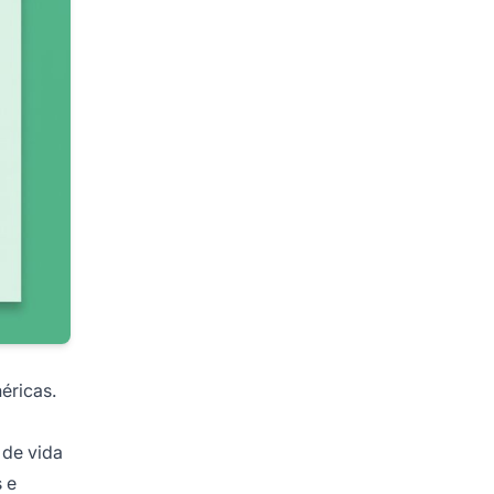
éricas.
 de vida
 e