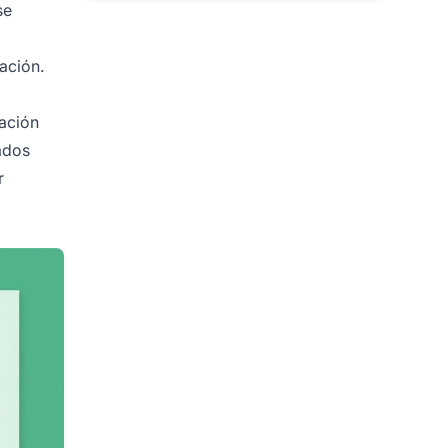
se
ación.
a
tación
ados
r