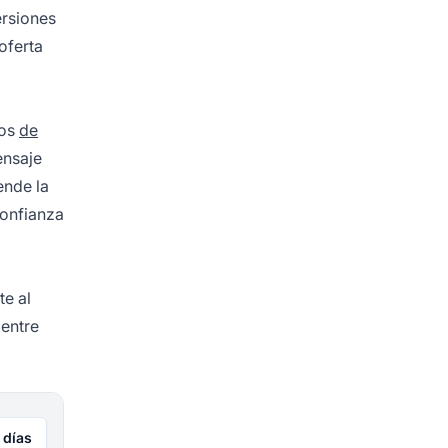
ersiones
oferta
tos
de
ensaje
ende la
confianza
te al
 entre
 días