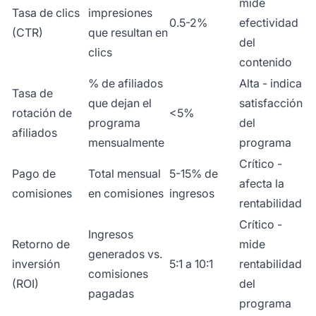
mide
Tasa de clics
impresiones
0.5-2%
efectividad
(CTR)
que resultan en
del
clics
contenido
% de afiliados
Alta - indica
Tasa de
que dejan el
satisfacción
rotación de
<5%
programa
del
afiliados
mensualmente
programa
Crítico -
Pago de
Total mensual
5-15% de
afecta la
comisiones
en comisiones
ingresos
rentabilidad
Crítico -
Ingresos
Retorno de
mide
generados vs.
inversión
5:1 a 10:1
rentabilidad
comisiones
(ROI)
del
pagadas
programa