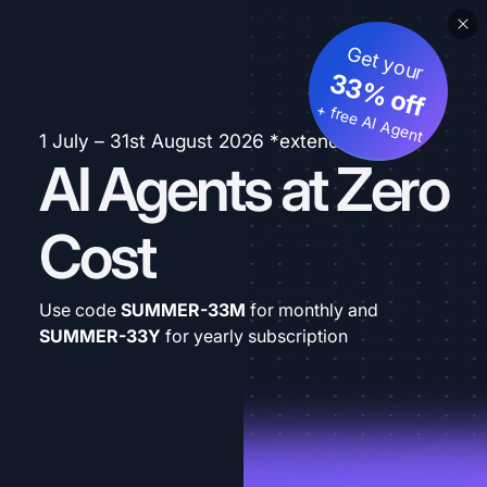
Get your
33% off
+ free AI Agent
1 July – 31st August 2026 *extended
AI Agents at Zero
Cost
Use code
SUMMER-33M
for monthly and
SUMMER-33Y
for yearly subscription