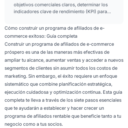
objetivos comerciales claros, determinar los
indicadores clave de rendimiento (KPI) para
medir el éxito, seleccionar métodos de pago y
estructuras de comisiones apropiadas, decidir
Cómo construir un programa de afiliados de e-
el nicho
de mercado, encontrar y reclutar a los
commerce exitoso: Guía completa
afiliados adecuados, e implementar estrategias
Construir un programa de afiliados de e-commerce
para mantener a los afiliados comprometidos y
próspero es una de las maneras más efectivas de
motivados con el tiempo.
ampliar tu alcance, aumentar ventas y acceder a nuevos
segmentos de clientes sin asumir todos los costos de
marketing. Sin embargo, el éxito requiere un enfoque
sistemático que combine planificación estratégica,
ejecución cuidadosa y optimización continua. Esta guía
completa te lleva a través de los siete pasos esenciales
que te ayudarán a establecer y hacer crecer un
programa de afiliados rentable que beneficie tanto a tu
negocio como a tus socios.