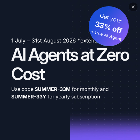
Get your
33% off
+ free AI Agent
1 July – 31st August 2026 *extended
AI Agents at Zero
Cost
Use code
SUMMER-33M
for monthly and
SUMMER-33Y
for yearly subscription