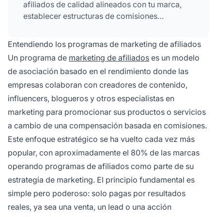
afiliados de calidad alineados con tu marca,
establecer estructuras de comisiones
competitivas, proporcionar materiales de
marketing de alta calidad, implementar un
Entendiendo los programas de marketing de afiliados
software de seguimiento robusto y mantener
Un programa de
marketing de afiliados
es un modelo
relaciones sólidas con
los afiliados
mediante
de asociación basado en el rendimiento donde las
apoyo y comunicación continua.
empresas colaboran con creadores de contenido,
influencers, blogueros y otros especialistas en
marketing para promocionar sus productos o servicios
a cambio de una compensación basada en comisiones.
Este enfoque estratégico se ha vuelto cada vez más
popular, con aproximadamente el 80% de las marcas
operando programas de afiliados como parte de su
estrategia de marketing. El principio fundamental es
simple pero poderoso: solo pagas por resultados
reales, ya sea una venta, un lead o una acción