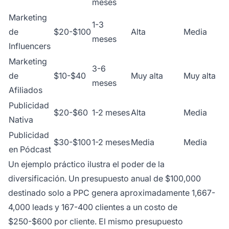
meses
Marketing
1-3
de
$20-$100
Alta
Media
meses
Influencers
Marketing
3-6
de
$10-$40
Muy alta
Muy alta
meses
Afiliados
Publicidad
$20-$60
1-2 meses
Alta
Media
Nativa
Publicidad
$30-$100
1-2 meses
Media
Media
en Pódcast
Un ejemplo práctico ilustra el poder de la
diversificación. Un presupuesto anual de $100,000
destinado solo a PPC genera aproximadamente 1,667-
4,000 leads y 167-400 clientes a un costo de
$250-$600 por cliente. El mismo presupuesto