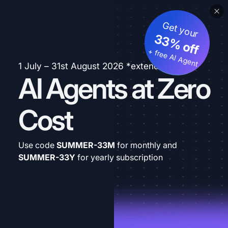
Get your
33% off
+ free AI Agent
1 July – 31st August 2026 *extended
AI Agents at Zero
Cost
Use code
SUMMER-33M
for monthly and
SUMMER-33Y
for yearly subscription