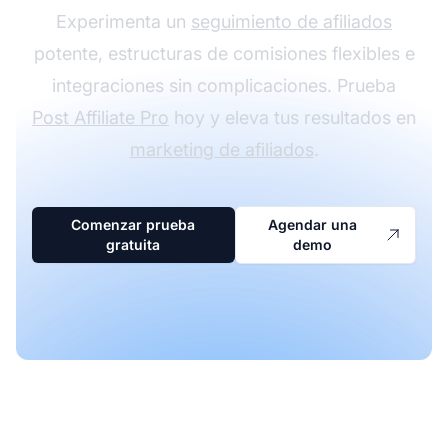
Experimenta un
seguimiento de afiliados
potente, estructuras de comisiones flexibles e
integraciones sin complicaciones. Prueba
Post Affiliate Pro
hoy y eleva tus resultados en
marketing de afiliados
.
Comenzar prueba
Agendar una
gratuita
demo