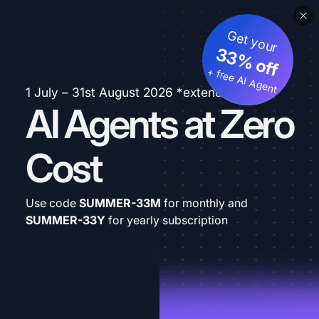
Get your
33% off
+ free AI Agent
1 July – 31st August 2026 *extended
AI Agents at Zero
Cost
Use code
SUMMER-33M
for monthly and
SUMMER-33Y
for yearly subscription