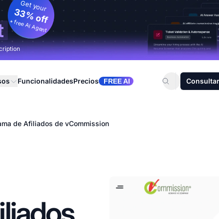
Get your
33% off
+ free AI Agent
t
cription
sos
Funcionalidades
Precios
Consultar
FREE AI
ama de Afiliados de vCommission
liados