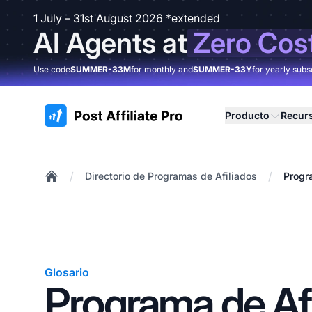
1 July – 31st August 2026 *extended
AI Agents at
Zero Cos
Use code
SUMMER-33M
for monthly and
SUMMER-33Y
for yearly subs
:site.title
Producto
Recur
/
/
Directorio de Programas de Afiliados
Progr
Home
Glosario
Programa de Afi