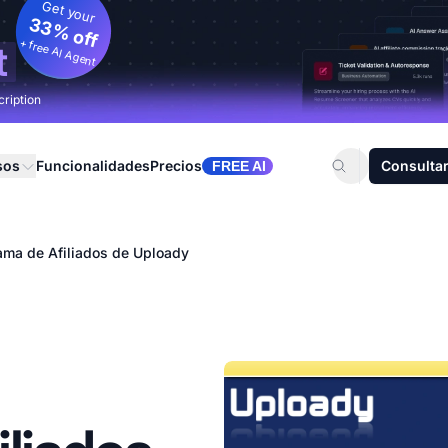
Get your
33% off
+ free AI Agent
t
cription
sos
Funcionalidades
Precios
Consultar
FREE AI
ama de Afiliados de Uploady