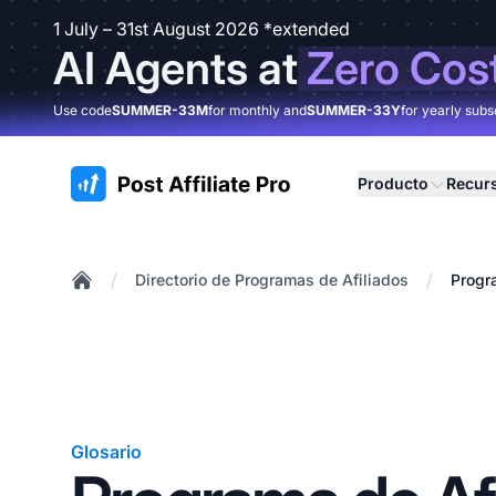
1 July – 31st August 2026 *extended
AI Agents at
Zero Cos
Use code
SUMMER-33M
for monthly and
SUMMER-33Y
for yearly subs
:site.title
Producto
Recur
/
/
Directorio de Programas de Afiliados
Progr
Home
Glosario