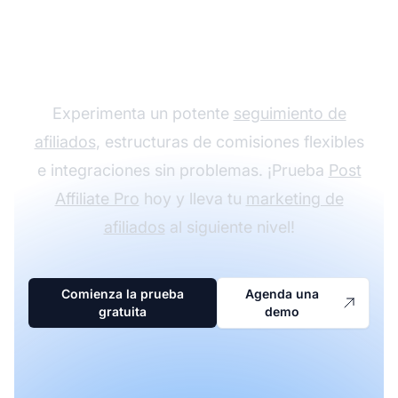
programa de afiliados
con Post Affiliate Pro
Experimenta un potente
seguimiento de
afiliados
, estructuras de comisiones flexibles
e integraciones sin problemas. ¡Prueba
Post
Affiliate Pro
hoy y lleva tu
marketing de
afiliados
al siguiente nivel!
Comienza la prueba
Agenda una
gratuita
demo