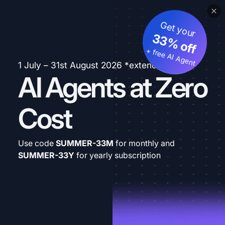
Get your
33% off
+ free AI Agent
1 July – 31st August 2026 *extended
AI Agents at Zero
Cost
Use code
SUMMER-33M
for monthly and
SUMMER-33Y
for yearly subscription