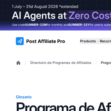
1 July – 31st August 2026 *extended
AI Agents at
Zero Cos
Use code
SUMMER-33M
for monthly and
SUMMER-33Y
for yearly subs
:site.title
Producto
Recur
/
/
Directorio de Programas de Afiliados
Progr
Home
Glosario
Programa de Afi