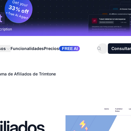
Get your
33% off
+ free AI Agent
t
cription
sos
Funcionalidades
Precios
Consultar
FREE AI
ama de Afiliados de Trimtone
liados