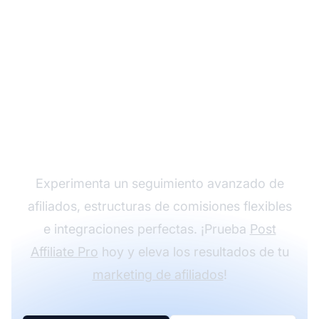
Haz crecer tu
programa de afiliados
con Post Affiliate Pro
Experimenta un seguimiento avanzado de
afiliados, estructuras de comisiones flexibles
e integraciones perfectas. ¡Prueba
Post
Affiliate Pro
hoy y eleva los resultados de tu
marketing de afiliados
!