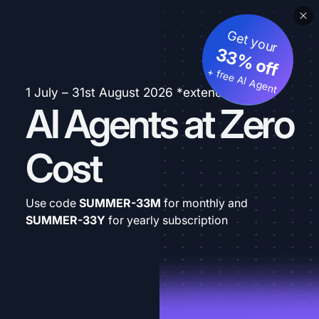
Get your
33% off
+ free AI Agent
1 July – 31st August 2026 *extended
AI Agents at Zero
Cost
Use code
SUMMER-33M
for monthly and
SUMMER-33Y
for yearly subscription