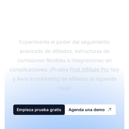
Haz crecer tu
programa de afiliados
con Post Affiliate Pro
Experimenta el poder del seguimiento
avanzado de afiliados, estructuras de
comisiones flexibles e integraciones sin
complicaciones. ¡Prueba
Post Affiliate Pro
hoy
y lleva tu marketing de afiliados al siguiente
nivel!
Empieza prueba gratis
Agenda una demo