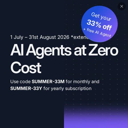
Get your
33% off
+ free AI Agent
1 July – 31st August 2026 *extended
AI Agents at Zero
Cost
Use code
SUMMER-33M
for monthly and
SUMMER-33Y
for yearly subscription