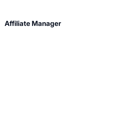
Affiliate Manager
Haz crecer tu
programa de afiliados