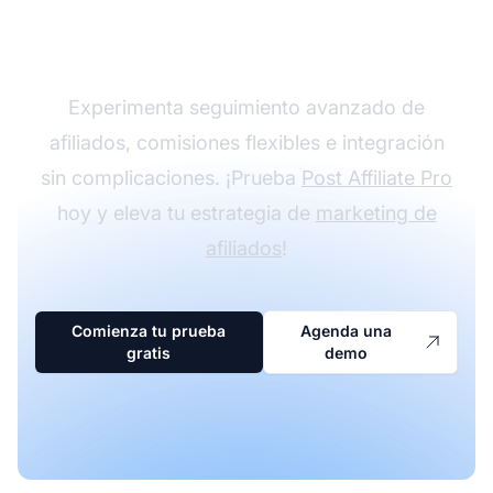
con Post Affiliate Pro
Experimenta seguimiento avanzado de
afiliados, comisiones flexibles e integración
sin complicaciones. ¡Prueba
Post Affiliate Pro
hoy y eleva tu estrategia de
marketing de
afiliados
!
Comienza tu prueba
Agenda una
gratis
demo