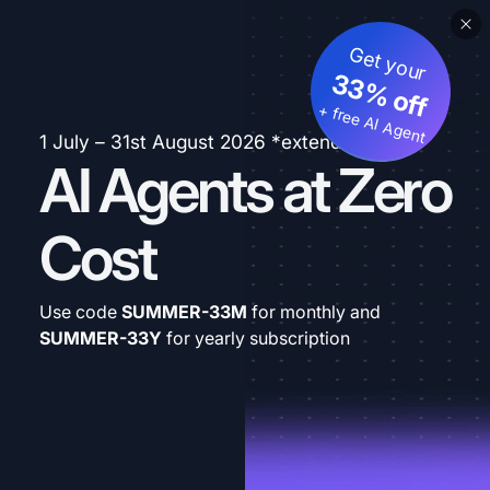
Get your
33% off
+ free AI Agent
1 July – 31st August 2026 *extended
AI Agents at Zero
Cost
Use code
SUMMER-33M
for monthly and
SUMMER-33Y
for yearly subscription