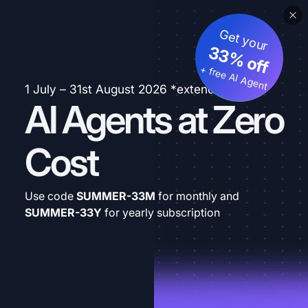
Get your
33% off
+ free AI Agent
1 July – 31st August 2026 *extended
AI Agents at Zero
Cost
Use code
SUMMER-33M
for monthly and
SUMMER-33Y
for yearly subscription