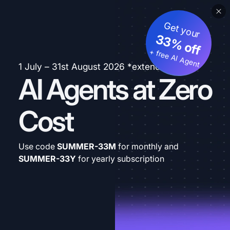
Get your
33% off
+ free AI Agent
1 July – 31st August 2026 *extended
AI Agents at Zero
Cost
Use code
SUMMER-33M
for monthly and
SUMMER-33Y
for yearly subscription