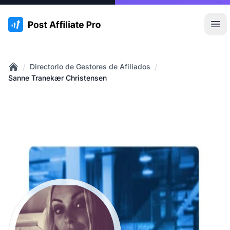
:site.title
Abr
/
/
Directorio de Gestores de Afiliados
Home
Sanne Tranekær Christensen