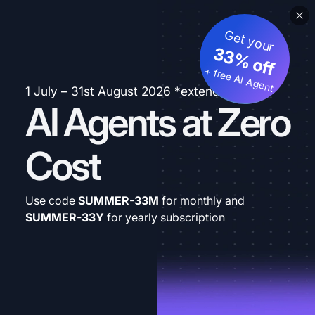
Get your
33% off
+ free AI Agent
1 July – 31st August 2026 *extended
AI Agents at Zero
Cost
Use code
SUMMER-33M
for monthly and
SUMMER-33Y
for yearly subscription