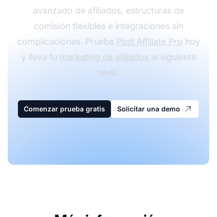
avanzado de afiliados, estructuras de
comisión flexibles e integraciones sin
complicaciones. Prueba
Post Affiliate Pro
hoy
y lleva tu
marketing de afiliados
al siguiente
nivel.
Comenzar prueba gratis
Solicitar una demo