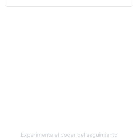
Haz crecer tu
programa de afiliados
con Post Affiliate Pro
Experimenta el poder del seguimiento