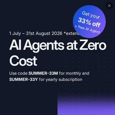
Get your
33% off
+ free AI Agent
1 July – 31st August 2026 *extended
AI Agents at Zero
Cost
Use code
SUMMER-33M
for monthly and
SUMMER-33Y
for yearly subscription