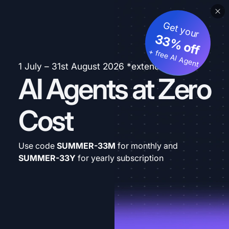
Get your
33% off
+ free AI Agent
1 July – 31st August 2026 *extended
AI Agents at Zero
Cost
Use code
SUMMER-33M
for monthly and
SUMMER-33Y
for yearly subscription