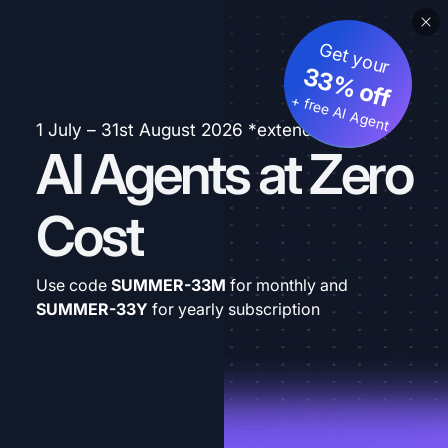
Get your
33% off
+ free AI Agent
1 July – 31st August 2026 *extended
AI Agents at Zero
Cost
Use code
SUMMER-33M
for monthly and
SUMMER-33Y
for yearly subscription