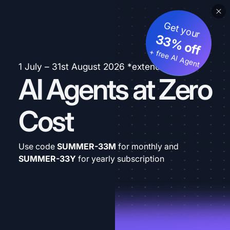
Get your
33% off
+ free AI Agent
1 July – 31st August 2026 *extended
AI Agents at Zero
Cost
Use code
SUMMER-33M
for monthly and
SUMMER-33Y
for yearly subscription