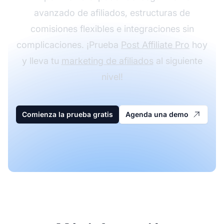
avanzado de afiliados, estructuras de
comisiones flexibles e integraciones sin
complicaciones. ¡Prueba
Post Affiliate Pro
hoy
y lleva tu
marketing de afiliados
al siguiente
nivel!
Comienza la prueba gratis
Agenda una demo