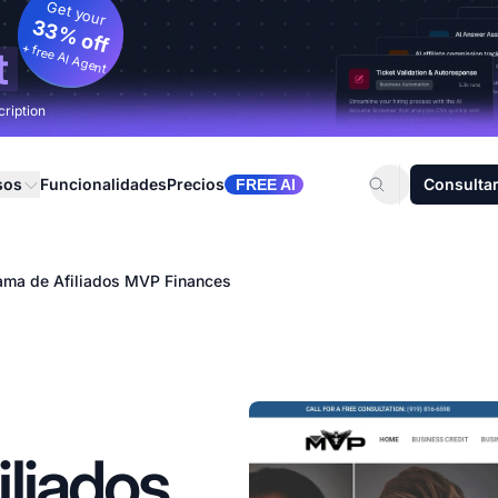
Get your
33% off
+ free AI Agent
t
cription
sos
Funcionalidades
Precios
Consultar
FREE AI
ama de Afiliados MVP Finances
liados