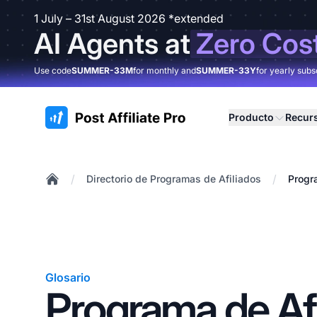
1 July – 31st August 2026 *extended
AI Agents at
Zero Cos
Use code
SUMMER-33M
for monthly and
SUMMER-33Y
for yearly subs
:site.title
Producto
Recur
/
/
Directorio de Programas de Afiliados
Progr
Home
Glosario
Programa de Afi