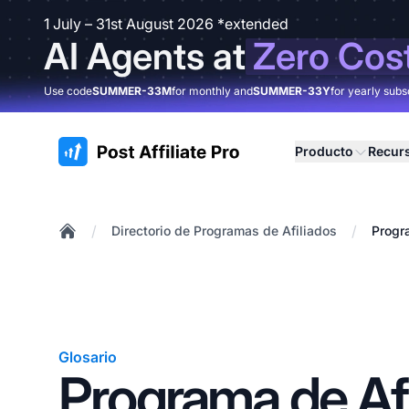
1 July – 31st August 2026 *extended
AI Agents at
Zero Cos
Use code
SUMMER-33M
for monthly and
SUMMER-33Y
for yearly subs
:site.title
Producto
Recur
/
/
Directorio de Programas de Afiliados
Progr
Home
Glosario
Programa de Afi