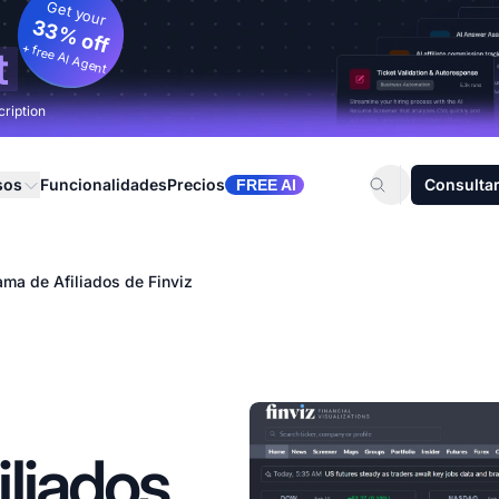
Get your
33% off
+ free AI Agent
t
cription
sos
Funcionalidades
Precios
Consultar
FREE AI
ama de Afiliados de Finviz
liados