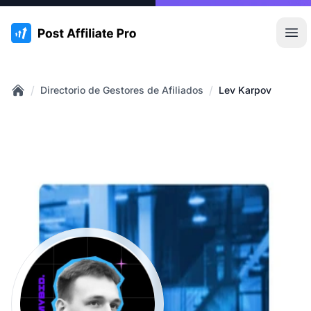
:site.title
Abr
/
/
Directorio de Gestores de Afiliados
Lev Karpov
Home