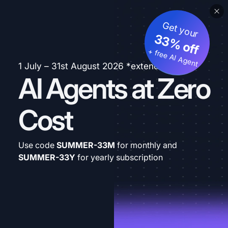
Get your
33% off
+ free AI Agent
1 July – 31st August 2026 *extended
AI Agents at Zero
Cost
Use code
SUMMER-33M
for monthly and
SUMMER-33Y
for yearly subscription