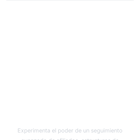
Haz crecer tu
programa de afiliados
con Post Affiliate Pro
Experimenta el poder de un seguimiento