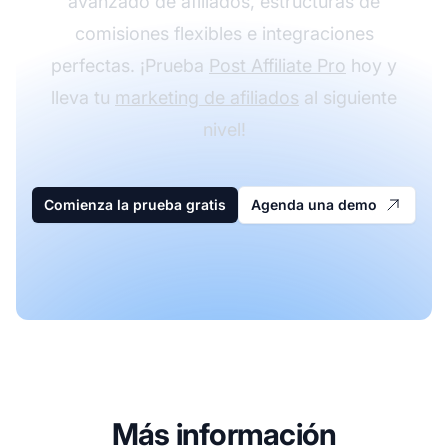
avanzado de afiliados, estructuras de
comisiones flexibles e integraciones
perfectas. ¡Prueba
Post Affiliate Pro
hoy y
lleva tu
marketing de afiliados
al siguiente
nivel!
Comienza la prueba gratis
Agenda una demo
Más información