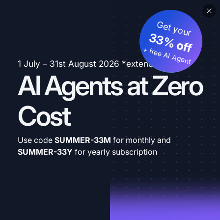
Get your
33% off
+ free AI Agent
1 July – 31st August 2026 *extended
AI Agents at Zero
Cost
Use code
SUMMER-33M
for monthly and
SUMMER-33Y
for yearly subscription