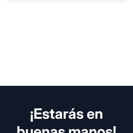
¡Estarás en
buenas manos!