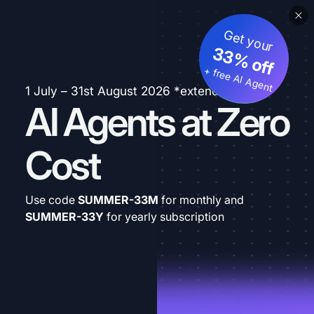
Get your
33% off
+ free AI Agent
1 July – 31st August 2026 *extended
AI Agents at Zero
Cost
Use code
SUMMER-33M
for monthly and
SUMMER-33Y
for yearly subscription