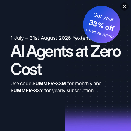
Get your
33% off
+ free AI Agent
1 July – 31st August 2026 *extended
AI Agents at Zero
Cost
Use code
SUMMER-33M
for monthly and
SUMMER-33Y
for yearly subscription