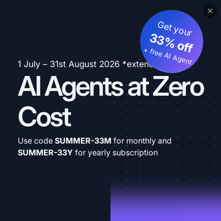
Get your
33% off
+ free AI Agent
1 July – 31st August 2026 *extended
AI Agents at Zero
Cost
Use code
SUMMER-33M
for monthly and
SUMMER-33Y
for yearly subscription