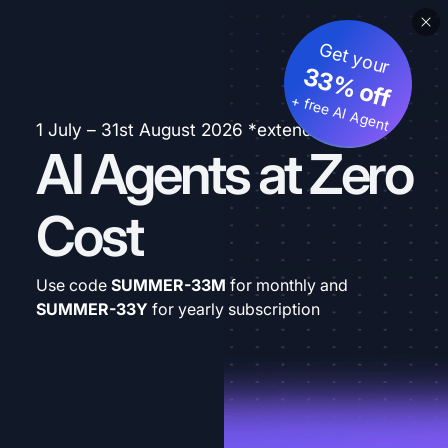
Get your
33% off
+ free AI Agent
1 July – 31st August 2026 *extended
AI Agents at Zero
Cost
Use code
SUMMER-33M
for monthly and
SUMMER-33Y
for yearly subscription