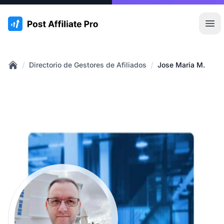
:site.title
Abr
/
/
Directorio de Gestores de Afiliados
Jose Maria M.
Home