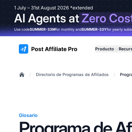
1 July – 31st August 2026 *extended
AI Agents at
Zero Cos
Use code
SUMMER-33M
for monthly and
SUMMER-33Y
for yearly subs
:site.title
Producto
Recur
/
/
Directorio de Programas de Afiliados
Progr
Home
Glosario
Programa de Afi