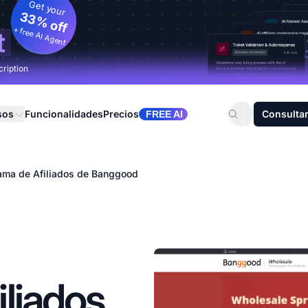
Get your
33% off
+ free AI Agent
t
cription
sos
Funcionalidades
Precios
Consultar
FREE AI
ama de Afiliados de Banggood
liados