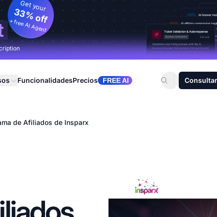
Get your
33% off
+ free AI Agent
t
cription
sos
Funcionalidades
Precios
Consultar
FREE AI
ama de Afiliados de Insparx
liados