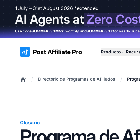
1 July – 31st August 2026 *extended
AI Agents at
Zero Cos
Use code
SUMMER-33M
for monthly and
SUMMER-33Y
for yearly subs
:site.title
Producto
Recur
/
/
Directorio de Programas de Afiliados
Progr
Home
Glosario
Programa de Afi