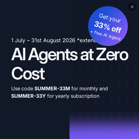
Get your
33% off
+ free AI Agent
1 July – 31st August 2026 *extended
AI Agents at Zero
Cost
Use code
SUMMER-33M
for monthly and
SUMMER-33Y
for yearly subscription