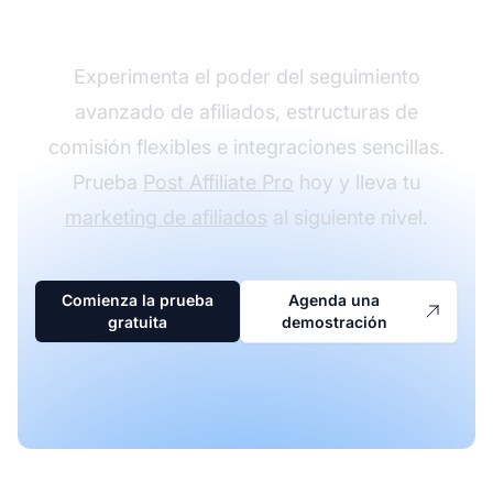
con Post Affiliate Pro
Experimenta el poder del seguimiento
avanzado de afiliados, estructuras de
comisión flexibles e integraciones sencillas.
Prueba
Post Affiliate Pro
hoy y lleva tu
marketing de afiliados
al siguiente nivel.
Comienza la prueba
Agenda una
gratuita
demostración