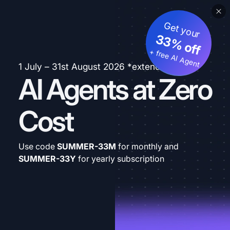
Get your
33% off
+ free AI Agent
1 July – 31st August 2026 *extended
AI Agents at Zero
Cost
Use code
SUMMER-33M
for monthly and
SUMMER-33Y
for yearly subscription