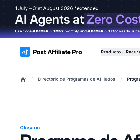
1 July – 31st August 2026 *extended
AI Agents at
Zero Cos
Use code
SUMMER-33M
for monthly and
SUMMER-33Y
for yearly subs
:site.title
Producto
Recur
/
/
Directorio de Programas de Afiliados
Progr
Home
Glosario