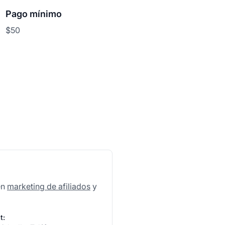
Pago mínimo
$50
en
marketing de afiliados
y
t: