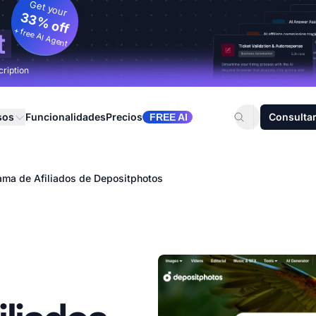
Get your
33% off
+ free AI Agent
t
cription
sos
Funcionalidades
Precios
Consultar
FREE AI
ama de Afiliados de Depositphotos