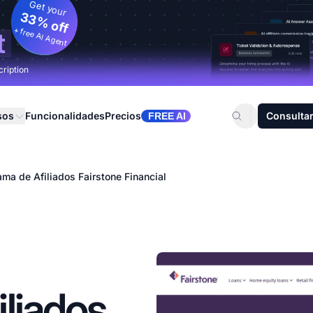
Get your
33% off
+ free AI Agent
t
cription
sos
Funcionalidades
Precios
Consultar
FREE AI
ma de Afiliados Fairstone Financial
liados