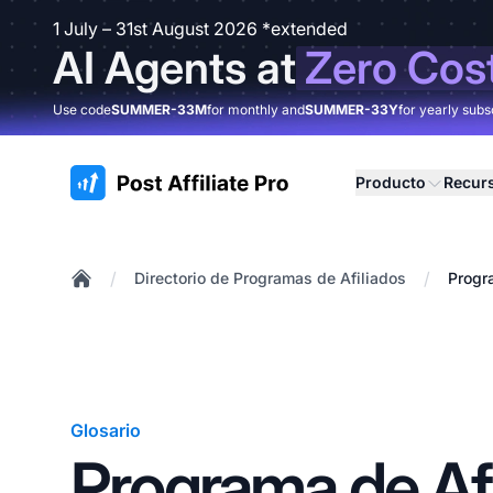
1 July – 31st August 2026 *extended
AI Agents at
Zero Cos
Use code
SUMMER-33M
for monthly and
SUMMER-33Y
for yearly subs
:site.title
Producto
Recur
/
/
Directorio de Programas de Afiliados
Progra
Home
Glosario
Programa de Afi