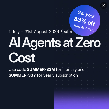
Get your
33% off
+ free AI Agent
1 July – 31st August 2026 *extended
AI Agents at Zero
Cost
Use code
SUMMER-33M
for monthly and
SUMMER-33Y
for yearly subscription