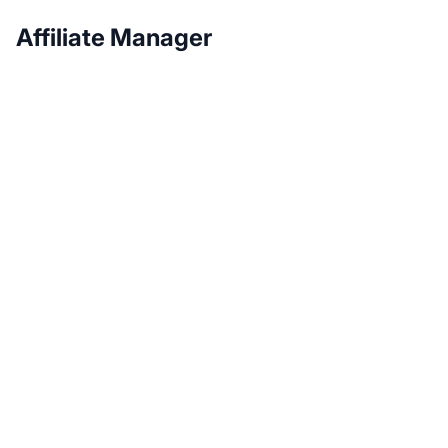
Affiliate Manager
Haz crecer tu
programa de afiliados
con Post Affiliate Pro