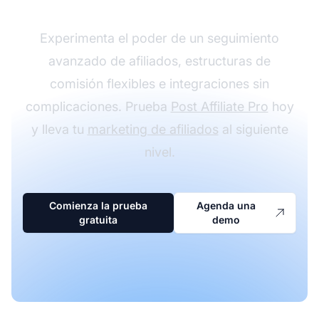
Experimenta el poder de un seguimiento
avanzado de afiliados, estructuras de
comisión flexibles e integraciones sin
complicaciones. Prueba
Post Affiliate Pro
hoy
y lleva tu
marketing de afiliados
al siguiente
nivel.
Comienza la prueba
Agenda una
gratuita
demo