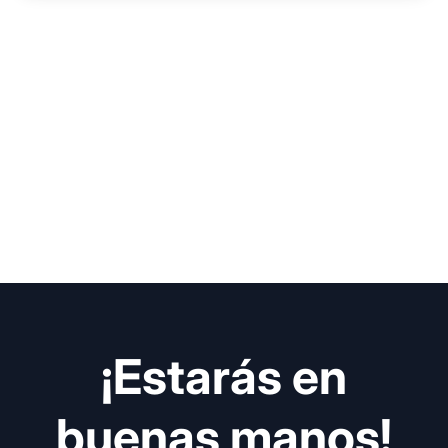
¡Estarás en
buenas manos!