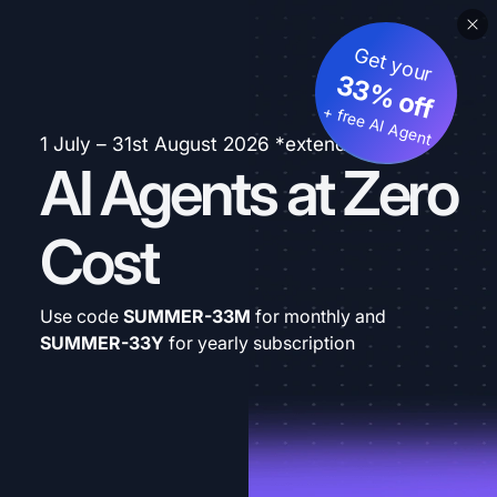
Get your
33% off
+ free AI Agent
1 July – 31st August 2026 *extended
AI Agents at Zero
Cost
Use code
SUMMER-33M
for monthly and
SUMMER-33Y
for yearly subscription