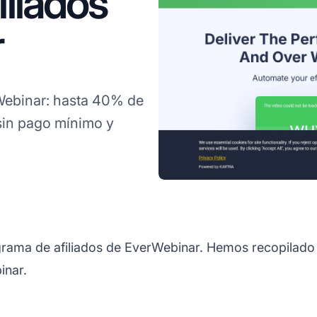
liados
r
ebinar: hasta 40% de
 sin pago mínimo y
ograma de afiliados de EverWebinar. Hemos recopilado 
inar.