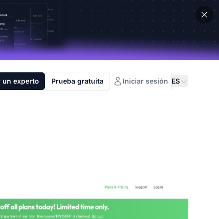
 un experto
Prueba gratuita
Iniciar sesión
ES