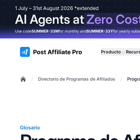
1 July – 31st August 2026 *extended
AI Agents at
Zero Cos
Use code
SUMMER-33M
for monthly and
SUMMER-33Y
for yearly subs
:site.title
Producto
Recur
/
/
Directorio de Programas de Afiliados
Progr
Home
Glosario