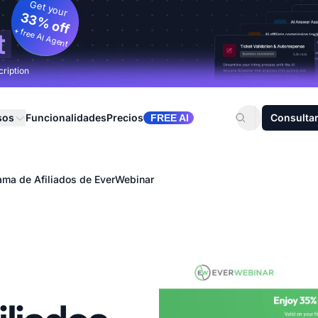
Get your
33% off
+ free AI Agent
t
cription
sos
Funcionalidades
Precios
Consultar
FREE AI
ama de Afiliados de EverWebinar