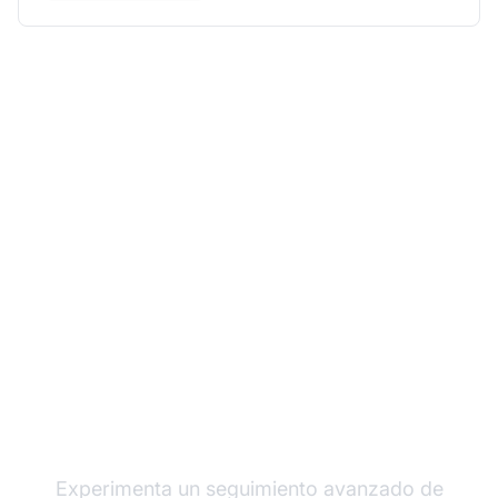
Haz crecer tus
ingresos con Post
Affiliate Pro
Experimenta un seguimiento avanzado de