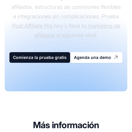
afiliados, estructuras de comisiones flexibles
e integraciones sin complicaciones. Prueba
Post Affiliate Pro
hoy y lleva tu
marketing de
afiliados
al siguiente nivel.
Comienza la prueba gratis
Agenda una demo
Más información