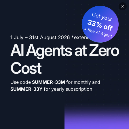
Get your
33% off
+ free AI Agent
1 July – 31st August 2026 *extended
AI Agents at Zero
Cost
Use code
SUMMER-33M
for monthly and
SUMMER-33Y
for yearly subscription