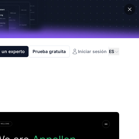
 un experto
Prueba gratuita
Iniciar sesión
ES