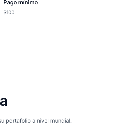
Pago mínimo
$100
ia
u portafolio a nivel mundial.