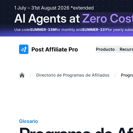
1 July – 31st August 2026 *extended
AI Agents at
Zero Cos
Use code
SUMMER-33M
for monthly and
SUMMER-33Y
for yearly subs
:site.title
Producto
Recur
/
/
Directorio de Programas de Afiliados
Progr
Home
Glosario