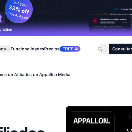
Get your
33% off
+ free AI Agent
t
cription
sos
Funcionalidades
Precios
Consultar
FREE AI
ama de Afiliados de Appallon Media