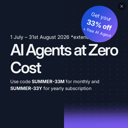
Get your
33% off
+ free AI Agent
1 July – 31st August 2026 *extended
AI Agents at Zero
Cost
Use code
SUMMER-33M
for monthly and
SUMMER-33Y
for yearly subscription