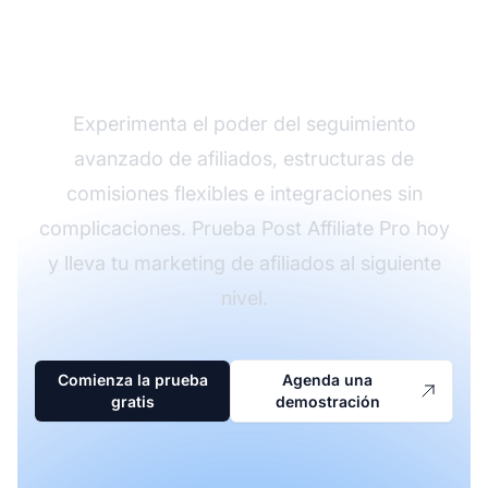
programa de afiliados
con Post Affiliate Pro
Experimenta el poder del seguimiento
avanzado de afiliados, estructuras de
comisiones flexibles e integraciones sin
complicaciones. Prueba Post Affiliate Pro hoy
y lleva tu marketing de afiliados al siguiente
nivel.
Comienza la prueba
Agenda una
gratis
demostración