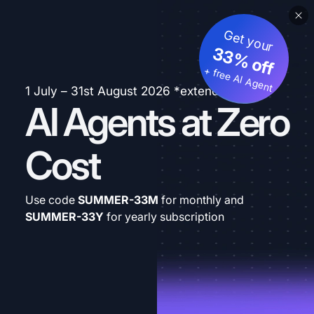
Get your
33% off
+ free AI Agent
1 July – 31st August 2026 *extended
AI Agents at Zero
Cost
Use code
SUMMER-33M
for monthly and
SUMMER-33Y
for yearly subscription