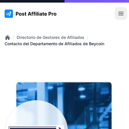
:site.title
Abr
/
/
Directorio de Gestores de Afiliados
Home
Contacto del Departamento de Afiliados de Beycoin