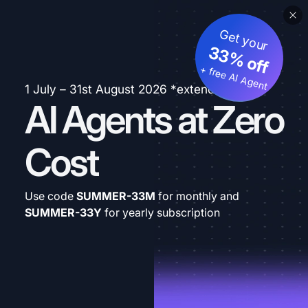
Get your
33% off
+ free AI Agent
1 July – 31st August 2026 *extended
AI Agents at Zero
Cost
Use code
SUMMER-33M
for monthly and
SUMMER-33Y
for yearly subscription