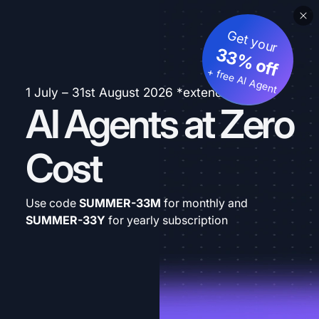
Get your
33% off
+ free AI Agent
1 July – 31st August 2026 *extended
AI Agents at Zero
Cost
Use code
SUMMER-33M
for monthly and
SUMMER-33Y
for yearly subscription