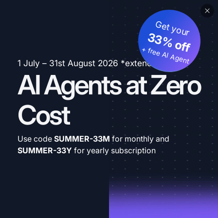
Get your
33% off
+ free AI Agent
1 July – 31st August 2026 *extended
AI Agents at Zero
Cost
Use code
SUMMER-33M
for monthly and
SUMMER-33Y
for yearly subscription