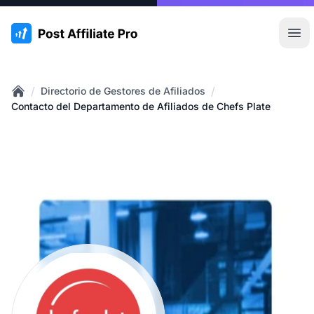
:site.title
Abr
/
/
Directorio de Gestores de Afiliados
Home
Contacto del Departamento de Afiliados de Chefs Plate